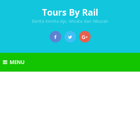
Tours By Rail
Berita Kereta Api, Wisata dan Hiburan
MENU