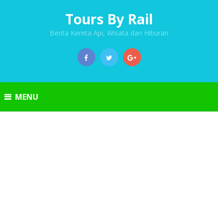
Tours By Rail
Berita Kereta Api, Wisata dan Hiburan
MENU