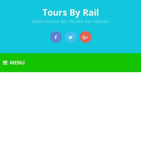
Tours By Rail
Berita Kereta Api, Wisata dan Hiburan
MENU