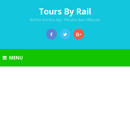
Tours By Rail
Berita Kereta Api, Wisata dan Hiburan
MENU