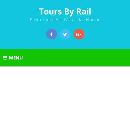
Tours By Rail
Berita Kereta Api, Wisata dan Hiburan
MENU