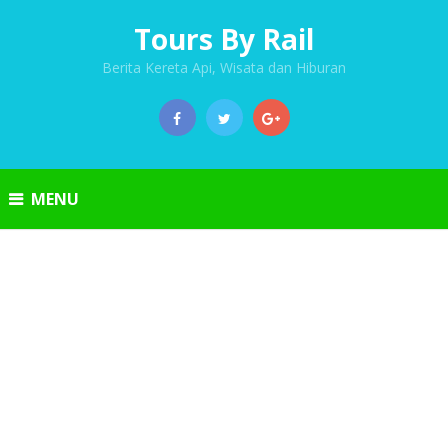
Tours By Rail
Berita Kereta Api, Wisata dan Hiburan
MENU