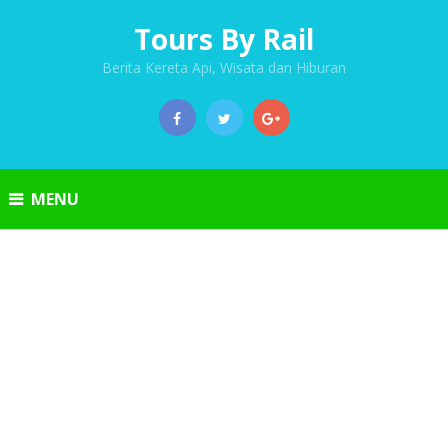
Tours By Rail
Berita Kereta Api, Wisata dan Hiburan
MENU