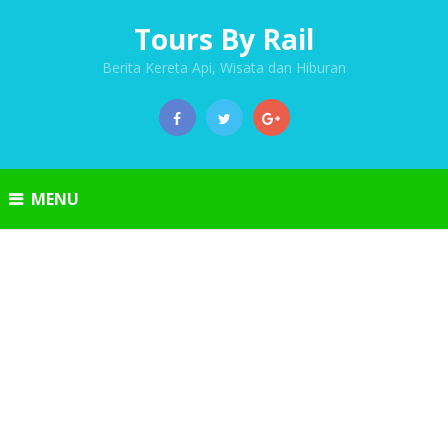
Tours By Rail
Berita Kereta Api, Wisata dan Hiburan
MENU