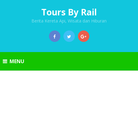
Tours By Rail
Berita Kereta Api, Wisata dan Hiburan
MENU