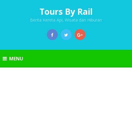
Tours By Rail
Berita Kereta Api, Wisata dan Hiburan
MENU