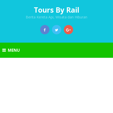
Tours By Rail
Berita Kereta Api, Wisata dan Hiburan
MENU