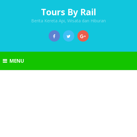
Tours By Rail
Berita Kereta Api, Wisata dan Hiburan
MENU