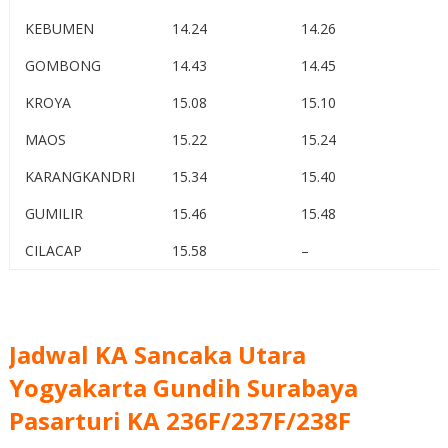
KEBUMEN
14.24
14.26
GOMBONG
14.43
14.45
KROYA
15.08
15.10
MAOS
15.22
15.24
KARANGKANDRI
15.34
15.40
GUMILIR
15.46
15.48
CILACAP
15.58
–
Jadwal KA Sancaka Utara
Yogyakarta Gundih Surabaya
Pasarturi KA 236F/237F/238F