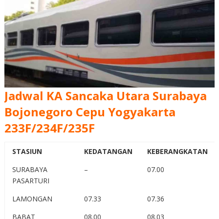
Jadwal KA Sancaka Utara Surabaya
Bojonegoro Cepu Yogyakarta
233F/234F/235F
STASIUN
KEDATANGAN
KEBERANGKATAN
SURABAYA
–
07.00
PASARTURI
LAMONGAN
07.33
07.36
BABAT
08.00
08.03