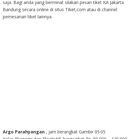
saja. Bagi anda yang berminat silakan pesan tiket KA Jakarta
Bandung secara online di situs TIket,com atau di channel
pemesanan tiket lainnya.
Argo Parahyangan
, jam berangkat Gambir 05:05
Kelas Ekonomi dan Eksekutif, harga tiket Rp. 90.000 – 120.000