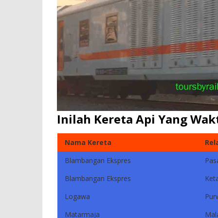
Inilah Kereta Api Yang W
Nama Kereta
Rel
Blambangan Ekspres
Pas
Blambangan Ekspres
Ket
Logawa
Pur
Matarmaja
Mal