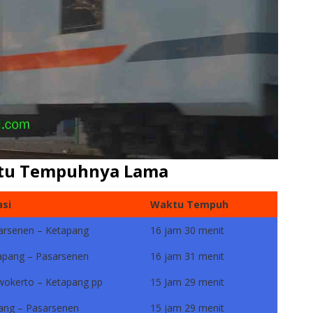
aktu Tempuhnya Lama
asi
Waktu Tempuh
arsenen – Ketapang
16 jam 30 menit
apang – Pasarsenen
16 jam 31 menit
wokerto – Ketapang pp
15 Jam 29 menit
ang – Pasarsenen
15 jam 29 menit