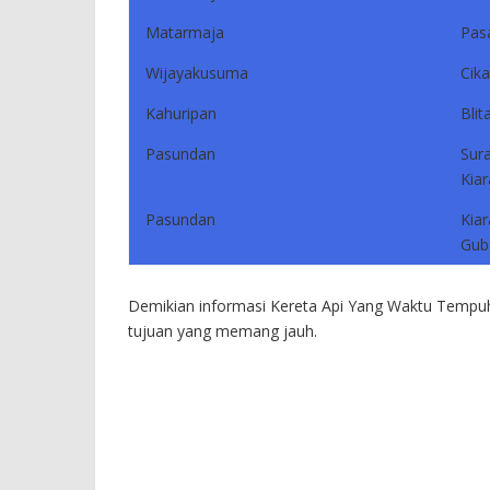
Matarmaja
Pas
Wijayakusuma
Cik
Kahuripan
Blit
Pasundan
Sur
Kia
Pasundan
Kia
Gub
Demikian informasi Kereta Api Yang Waktu Tempuhn
tujuan yang memang jauh.