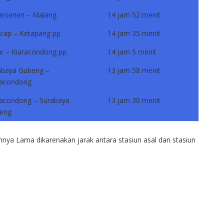
arsenen – Malang
14 jam 52 menit
acap – Ketapang pp
14 jam 35 menit
ar – Kiaracondong pp
14 jam 5 menit
abaya Gubeng –
13 jam 58 menit
racondong
racondong – Surabaya
13 jam 30 menit
eng
ya Lama dikarenakan jarak antara stasiun asal dan stasiun